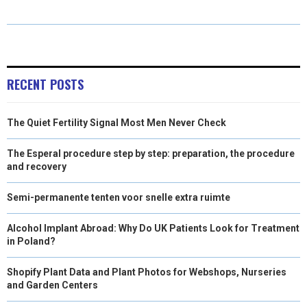
E
E
E
E
E
I
B
E
E
L
O
O
O
O
O
T
O
R
D
N
N
N
N
N
T
O
E
I
E
K
S
N
RECENT POSTS
R
T
The Quiet Fertility Signal Most Men Never Check
)
The Esperal procedure step by step: preparation, the procedure
and recovery
Semi-permanente tenten voor snelle extra ruimte
Alcohol Implant Abroad: Why Do UK Patients Look for Treatment
in Poland?
Shopify Plant Data and Plant Photos for Webshops, Nurseries
and Garden Centers