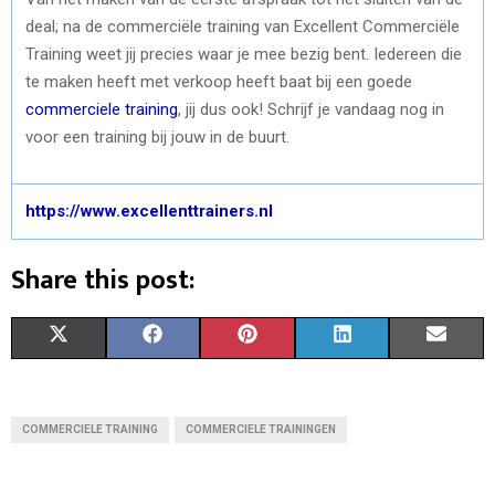
deal; na de commerciële training van Excellent Commerciële
Training weet jij precies waar je mee bezig bent. Iedereen die
te maken heeft met verkoop heeft baat bij een goede
commerciele training
, jij dus ook! Schrijf je vandaag nog in
voor een training bij jouw in de buurt.
https://www.excellenttrainers.nl
Share this post:
S
S
S
S
S
X
F
P
L
E
H
H
H
H
H
(
A
I
I
M
A
A
A
A
A
T
C
N
N
A
COMMERCIELE TRAINING
COMMERCIELE TRAININGEN
R
R
R
R
R
W
E
T
K
I