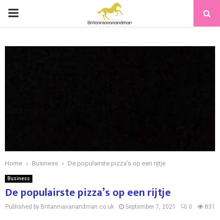
PRIMARY
MENU
Home
Business
De populairste pizza’s op een rijtje
Business
De populairste pizza’s op een rijtje
Published by Britanniavanandman.co.uk
September 7, 2021
0
831