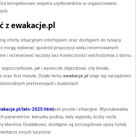
óra kompleksowo wspiera użytkowników w organizowaniu
nych.
ć z ewakacje.pl
cią oferty, intuicyjnym interfejsem oraz dostępem do tysięcy
enci mogą wybierać spośród propozycji wielu renomowanych
inie i rezerwować wczasy bez konieczności wychodzenia z domu.
wypoczynkowe, jak i wycieczki objazdowe, city breaki,
e oraz first minute. Dzięki temu
ewakacje.pl
staje się narzędziem
óżnorodnych preferencjach i budżetach.
wakacje.pl/lato-2025.html
jest proste i intuicyjne. Wyszukiwarka
h parametrów: kierunku podrüy, daty wyjazdu, liczby osób,
ny klientów. Dodatkowo, dostępne są szczegółowe opisy hoteli,
omentarze innych turystów.