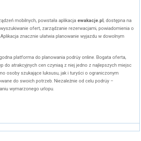
ządzeń mobilnych, powstała aplikacja
ewakacje.pl
, dostępna na
 wyszukiwanie ofert, zarządzanie rezerwacjami, powiadomienia o
i. Aplikacja znacznie ułatwia planowanie wyjazdu w dowolnym
odna platforma do planowania podrüy online. Bogata oferta,
ęp do atrakcyjnych cen czyniaą z niej jedno z najlepszych miejsc
o osoby szukające luksusu, jak i turyści o ograniczonym
owane do swoich potrzeb. Niezależnie od celu podrüy –
aniu wymarzonego urlopu.