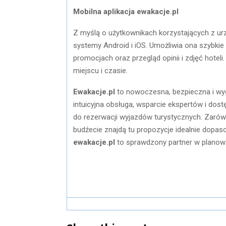
Mobilna aplikacja ewakacje.pl
Z myślą o użytkownikach korzystających z ur
systemy Android i iOS. Umożliwia ona szybkie
promocjach oraz przegląd opinii i zdjęć hotel
miejscu i czasie.
Ewakacje.pl
to nowoczesna, bezpieczna i wyg
intuicyjna obsługa, wsparcie ekspertów i dost
do rezerwacji wyjazdów turystycznych. Zarówn
budźecie znajdą tu propozycje idealnie dopas
ewakacje.pl
to sprawdzony partner w planow