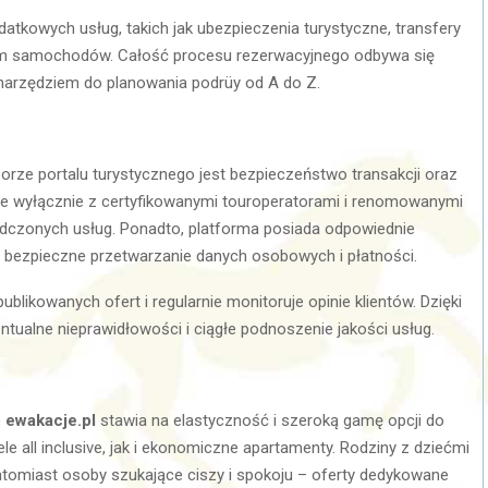
atkowych usług, takich jak ubezpieczenia turystyczne, transfery
ajem samochodów. Całość procesu rezerwacyjnego odbywa się
rzędziem do planowania podrüy od A do Z.
rze portalu turystycznego jest bezpieczeństwo transakcji oraz
e wyłącznie z certyfikowanymi touroperatorami i renomowanymi
adczonych usług. Ponadto, platforma posiada odpowiednie
 bezpieczne przetwarzanie danych osobowych i płatności.
ublikowanych ofert i regularnie monitoruje opinie klientów. Dzięki
tualne nieprawidłowości i ciągłe podnoszenie jakości usług.
o
ewakacje.pl
stawia na elastyczność i szeroką gamę opcji do
 all inclusive, jak i ekonomiczne apartamenty. Rodziny z dziećmi
atomiast osoby szukające ciszy i spokoju – oferty dedykowane