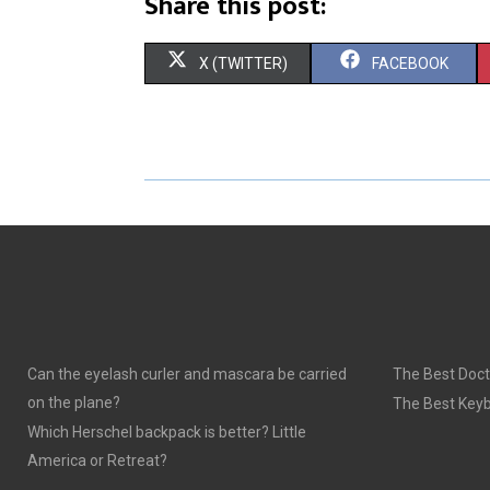
Share this post:
S
S
X (TWITTER)
FACEBOOK
H
H
A
A
R
R
E
E
O
O
N
N
Can the eyelash curler and mascara be carried
The Best Doct
on the plane?
The Best Keyb
Which Herschel backpack is better? Little
America or Retreat?