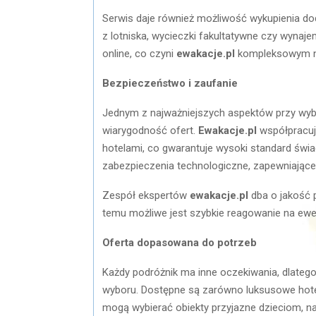
Serwis daje również możliwość wykupienia dod
z lotniska, wycieczki fakultatywne czy wyn
online, co czyni
ewakacje.pl
kompleksowym na
Bezpieczeństwo i zaufanie
Jednym z najważniejszych aspektów przy wybo
wiarygodność ofert.
Ewakacje.pl
współpracuj
hotelami, co gwarantuje wysoki standard świ
zabezpieczenia technologiczne, zapewniające
Zespół ekspertów
ewakacje.pl
dba o jakość p
temu możliwe jest szybkie reagowanie na ewen
Oferta dopasowana do potrzeb
Każdy podróżnik ma inne oczekiwania, dlateg
wyboru. Dostępne są zarówno luksusowe hotele
mogą wybierać obiekty przyjazne dzieciom, n