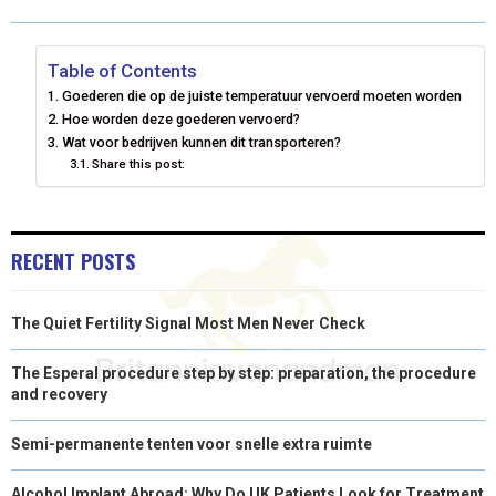
O
O
O
O
O
T
O
R
D
N
N
N
N
N
T
O
E
I
Table of Contents
Goederen die op de juiste temperatuur vervoerd moeten worden
E
K
S
N
Hoe worden deze goederen vervoerd?
Wat voor bedrijven kunnen dit transporteren?
R
T
Share this post:
)
RECENT POSTS
The Quiet Fertility Signal Most Men Never Check
The Esperal procedure step by step: preparation, the procedure
and recovery
Semi-permanente tenten voor snelle extra ruimte
Alcohol Implant Abroad: Why Do UK Patients Look for Treatment