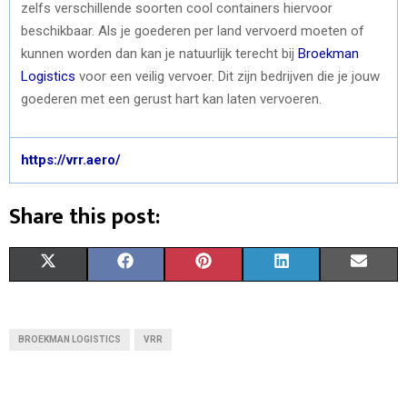
zelfs verschillende soorten cool containers hiervoor
beschikbaar. Als je goederen per land vervoerd moeten of
kunnen worden dan kan je natuurlijk terecht bij
Broekman
Logistics
voor een veilig vervoer. Dit zijn bedrijven die je jouw
goederen met een gerust hart kan laten vervoeren.
https://vrr.aero/
Share this post:
S
S
S
S
S
X
F
P
L
E
H
H
H
H
H
(
A
I
I
M
A
A
A
A
A
T
C
N
N
A
BROEKMAN LOGISTICS
VRR
R
R
R
R
R
W
E
T
K
I
E
E
E
E
E
I
B
E
E
L