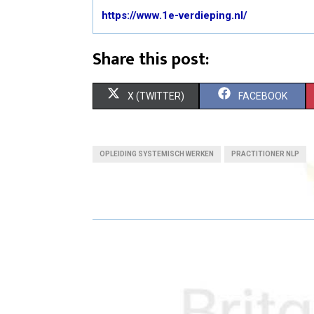
https://www.1e-verdieping.nl/
Share this post:
S
S
X (TWITTER)
FACEBOOK
H
H
A
A
OPLEIDING SYSTEMISCH WERKEN
PRACTITIONER NLP
R
R
E
E
O
O
N
N