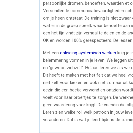
persoonlijke dromen, behoeften, waarden et cet
Verschillende communicatievaardigheden scher
om je heen ontstaat. De training is niet zwaar
wat er in de groep speelt; waar behoefte aan is.
een het fijn vindt zijn verhaal te delen en de a
OK en worden 100% gerespecteerd. De lessen h
Met een
opleiding systemisch werken
krijg je
belemmering vormen in je leven. We leggen uit 
en ‘gewoon zichzelf’. Helaas leren we als we 
Dit heeft te maken met het feit dat we heel vr
niet zelf voor kiezen en ook niet zomaar uit 
gezin die een beetje verwend en ontzien wordt
voelt voor haar broertjes te zorgen. De werkne
geen waardering voor krijgt. De vriendin die alt
Leren zien welke rol, welk patroon in jouw lev
veranderen. Dat is wat je leert tijdens de trai