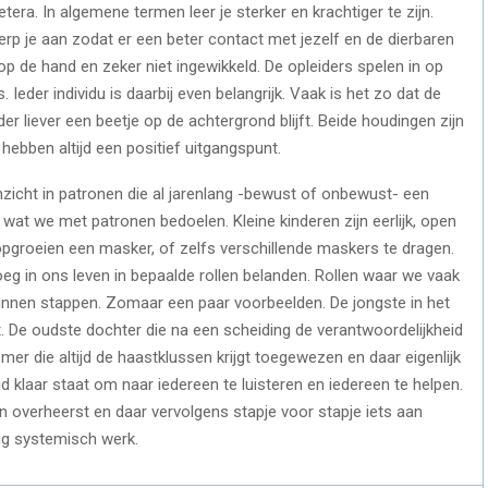
era. In algemene termen leer je sterker en krachtiger te zijn.
p je aan zodat er een beter contact met jezelf en de dierbaren
 op de hand en zeker niet ingewikkeld. De opleiders spelen in op
 Ieder individu is daarbij even belangrijk. Vaak is het zo dat de
nder liever een beetje op de achtergrond blijft. Beide houdingen zijn
ebben altijd een positief uitgangspunt.
 inzicht in patronen die al jarenlang -bewust of onbewust- een
wat we met patronen bedoelen. Kleine kinderen zijn eerlijk, open
opgroeien een masker, of zelfs verschillende maskers te dragen.
oeg in ons leven in bepaalde rollen belanden. Rollen waar we vaak
kunnen stappen. Zomaar een paar voorbeelden. De jongste in het
. De oudste dochter die na een scheiding de verantwoordelijkheid
mer die altijd de haastklussen krijgt toegewezen en daar eigenlijk
ijd klaar staat om naar iedereen te luisteren en iedereen te helpen.
en overheerst en daar vervolgens stapje voor stapje iets aan
ning systemisch werk.