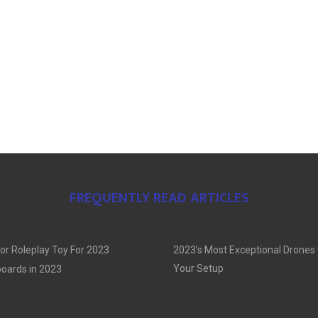
FREQUENTLY READ ARTICLES
or Roleplay Toy For 2023
2023’s Most Exceptional Drones
Your Setup
oards in 2023