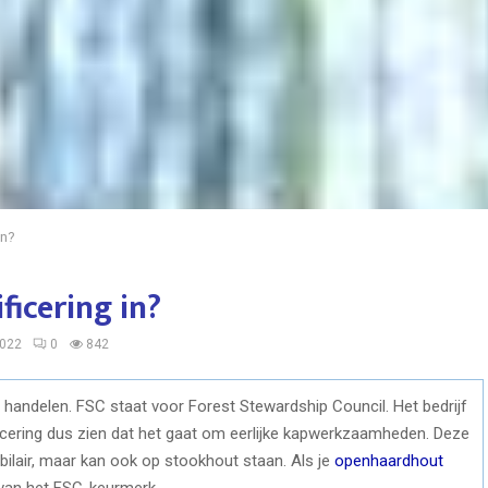
in?
ficering in?
2022
0
842
t handelen. FSC staat voor Forest Stewardship Council. Het bedrijf
ficering dus zien dat het gaat om eerlijke kapwerkzaamheden. Deze
bilair, maar kan ook op stookhout staan. Als je
openhaardhout
 van het FSC-keurmerk.