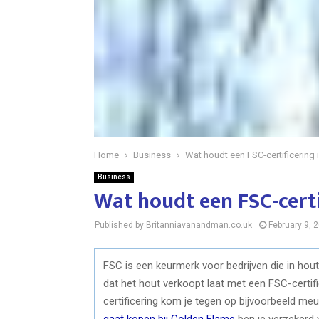
Home
Business
Wat houdt een FSC-certificering 
Business
Wat houdt een FSC-certi
Published by Britanniavanandman.co.uk
February 9, 
FSC is een keurmerk voor bedrijven die in hou
dat het hout verkoopt laat met een FSC-certi
certificering kom je tegen op bijvoorbeeld meu
gaat kopen bij Golden Flame
ben je verzekerd