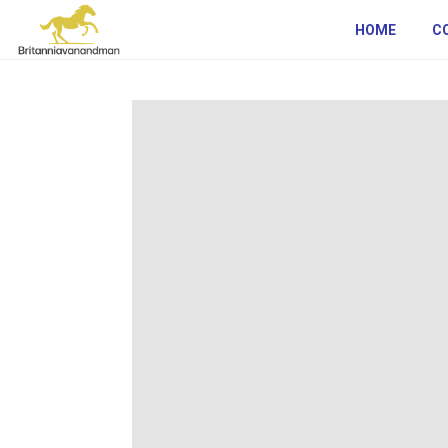
HOME
C